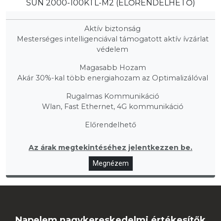
SUN 2000-100KTL-M2 (ELŐRENDELHETŐ)
Aktív biztonság
Mesterséges intelligenciával támogatott aktív ívzárlat
védelem
Magasabb Hozam
Akár 30%-kal több energiahozam az Optimalizálóval
Rugalmas Kommunikáció
Wlan, Fast Ethernet, 4G kommunikáció
Előrendelhető
Az árak megtekintéséhez jelentkezzen be.
Megnézem
Napelem nagykereskedelmi értékesítők