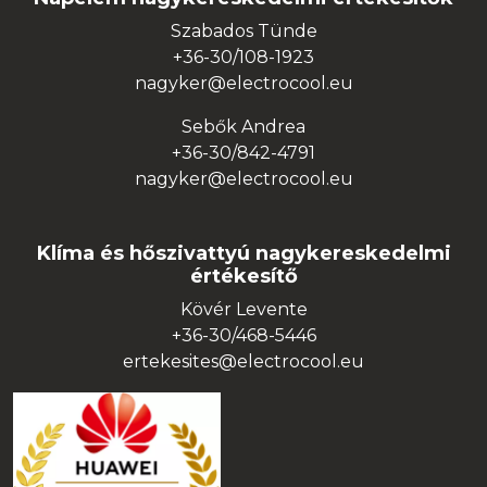
Szabados Tünde
+36-30/108-1923
nagyker@electrocool.eu
Sebők Andrea
+36-30/842-4791
nagyker@electrocool.eu
Klíma és hőszivattyú nagykereskedelmi
értékesítő
Kövér Levente
+36-30/468-5446
ertekesites@electrocool.eu