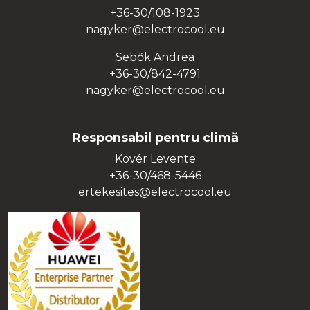
+36-30/108-1923
nagyker@electrocool.eu
Sebők Andrea
+36-30/842-4791
nagyker@electrocool.eu
Responsabil pentru climă
Kövér Levente
+36-30/468-5446
ertekesites@electrocool.eu