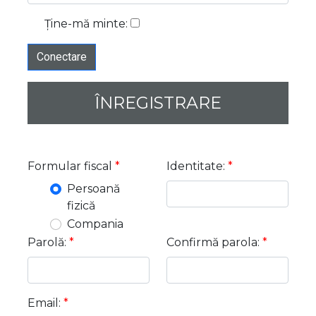
Ține-mă minte:
ÎNREGISTRARE
Formular fiscal
*
Identitate:
*
Persoană
fizică
Compania
Parolă:
*
Confirmă parola:
*
Email:
*