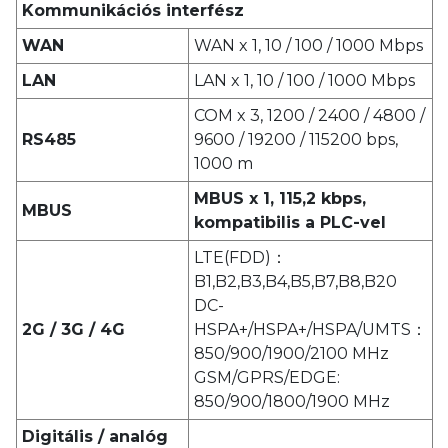
Kommunikációs interfész
WAN
WAN x 1, 10 / 100 / 1000 Mbps
LAN
LAN x 1, 10 / 100 / 1000 Mbps
COM x 3, 1200 / 2400 / 4800 /
RS485
9600 / 19200 / 115200 bps,
1000 m
MBUS x 1, 115,2 kbps,
MBUS
kompatibilis a PLC-vel
LTE(FDD)：
B1,B2,B3,B4,B5,B7,B8,B20
DC-
2G / 3G / 4G
HSPA+/HSPA+/HSPA/UMTS：
850/900/1900/2100 MHz
GSM/GPRS/EDGE:
850/900/1800/1900 MHz
Digitális / analóg