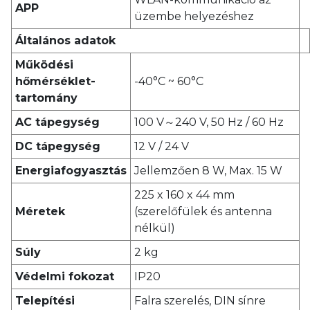
APP
üzembe helyezéshez
Általános adatok
Működési
hőmérséklet-
-40°C ~ 60°C
tartomány
AC tápegység
100 V～240 V, 50 Hz / 60 Hz
DC tápegység
12 V / 24 V
Energiafogyasztás
Jellemzően 8 W, Max. 15 W
225 x 160 x 44 mm
Méretek
(szerelőfülek és antenna
nélkül)
Súly
2 kg
Védelmi fokozat
IP20
Telepítési
Falra szerelés, DIN sínre