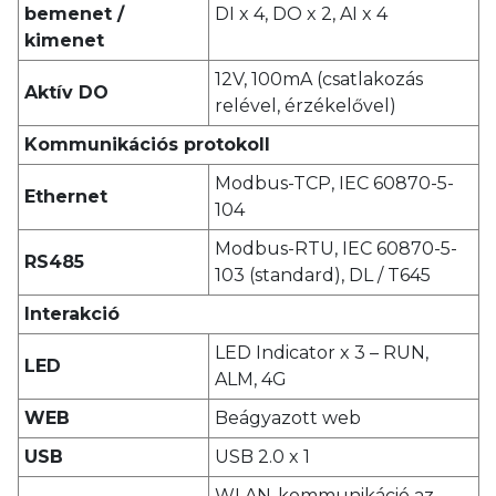
bemenet /
DI x 4, DO x 2, AI x 4
kimenet
12V, 100mA (csatlakozás
Aktív DO
relével, érzékelővel)
Kommunikációs protokoll
Modbus-TCP, IEC 60870-5-
Ethernet
104
Modbus-RTU, IEC 60870-5-
RS485
103 (standard), DL / T645
Interakció
LED Indicator x 3 – RUN,
LED
ALM, 4G
WEB
Beágyazott web
USB
USB 2.0 x 1
WLAN-kommunikáció az