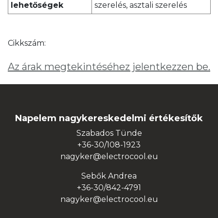
lehetőségek
szerelés, asztali szerelés
Cikkszám:
Az árak megtekintéséhez jelentkezzen be.
Napelem nagykereskedelmi értékesítők
Szabados Tünde
+36-30/108-1923
nagyker@electrocool.eu
Sebők Andrea
+36-30/842-4791
nagyker@electrocool.eu